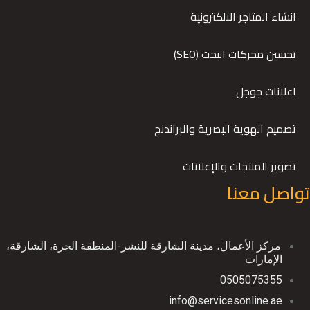
انشاء المتاجر الالكترونية
تحسين محركات البحث (SEO)
اعلانات جوجل
تصميم الهوية البصرية والبراندنج
تصوير المنتجات والإعلانات
تواصل معنا
ﻣﺮﻛﺰ اﻷﻋﻤﺎل، ﻣﺪﻳﻨﺔ اﻟﺸﺎرﻗﺔ ﻟﻠﻨﺸﺮ-اﻟﻤﻨﻄﻘﺔ اﻟﺤﺮة، اﻟﺸﺎرﻗﺔ،
اﻹﻣﺎرات
0505075355
info@servicesonline.ae