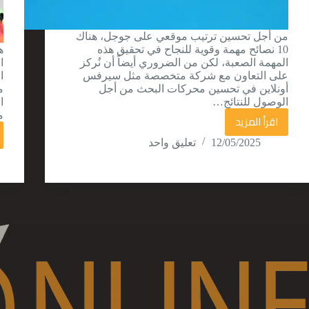
من أجل تحسين ترتيب موقعي على جوجل، هناك
10 نصائح مهمة وقوية للنجاح في تحقيق هذه
ه
المهمة الصعبة، لكن من الضروري أيضاً أن نُركز
على التعاون مع شركة متخصصة مثل سيرفس
ا
أونلاين في تحسين محركات البحث من أجل
م
الوصول للنتائج…
ا
م
اقرأ المزيد
كيف
12/05/2025
تعليق واحد
أنجح
في
تحسين
ترتيب
موقعي
على
جوجل؟!
10