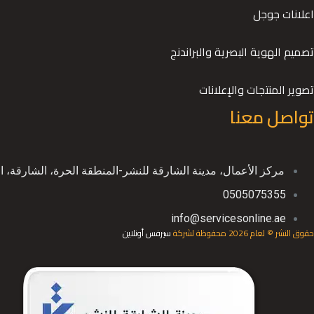
اعلانات جوجل
تصميم الهوية البصرية والبراندنج
تصوير المنتجات والإعلانات
تواصل معنا
ﻣﺮﻛﺰ اﻷﻋﻤﺎل، ﻣﺪﻳﻨﺔ اﻟﺸﺎرﻗﺔ ﻟﻠﻨﺸﺮ-اﻟﻤﻨﻄﻘﺔ اﻟﺤﺮة، اﻟﺸﺎرﻗﺔ، ا
0505075355
info@servicesonline.ae
حقوق النشر © لعام 2026 محفوظة لشركة
سيرفس أونلاين