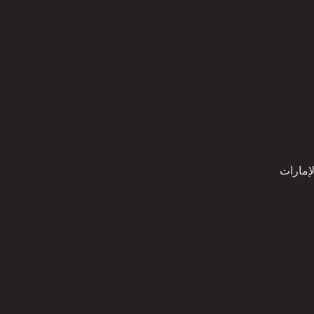
ﻹﻣﺎرات