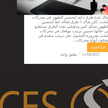
ناك عدة طرق ذكية لتحسين الظهور في محركات
البحث، لكن هناك 5 طرق فعالة حقاً لتحسين
لظهور بشكل كبير وحقيقي، هذه الطرق تستطيع
ن خلالها تحسين ترتيب موقعك في محركات
لبحث بضرورة الحصول على ترتيب متقدم في
ختلف أنواع محركات…
اقرأ المزيد
5
11/04/2025
تعليق واحد
طرق
ذكية
لتحسين
الظهور
في
محركات
البحث
لموقعك