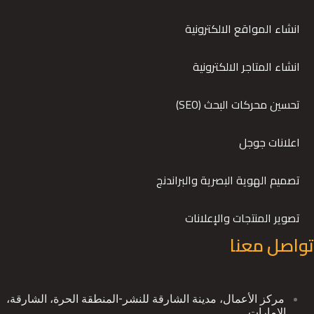
انشاء المواقع الالكترونية
انشاء المتاجر الالكترونية
تحسين محركات البحث (SEO)
اعلانات جوجل
تصميم الهوية البصرية والبراندنج
تصوير المنتجات والإعلانات
تواصل معنا
ﻣﺮﻛﺰ اﻷﻋﻤﺎل، ﻣﺪﻳﻨﺔ اﻟﺸﺎرﻗﺔ ﻟﻠﻨﺸﺮ-اﻟﻤﻨﻄﻘﺔ اﻟﺤﺮة، اﻟﺸﺎرﻗﺔ،
اﻹﻣﺎرات