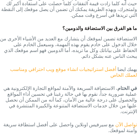
حيث أنه كلما زادت قيمة النفقات كلما حصلت على استفادة أكبر لك
ولمتجرك، وبهذه الطريقة يمكنك أن تضمن أن يصل موقعك إلى النقطة
التي تريدها في أسرع وقت ممكن.
ما هو الفرق بين الاستضافة والدومين؟
الاستضافة تضمن لموقعك أن يتشارك مع العديد من الأشياء الأخرى من
خلال الدخول على خادم يقوم بهذه المهمة، وسيعمل الخادم على
الحفاظ على بياناتك وكل ما تريده، أما الدومين فهو اسم موقعك الذي
يبحث الناس عنه بشكل دائم.
يهمك ايضا
أفضل استراتيجيات انشاء موقع ويب احترافي ومناسب
لعملك الخاص
في الختام
، الاستضافة السريعة والآمنة لمواقع التجارة الإلكترونية هي
عملية ضرورية جداً، نقوم بها في حالة رغبنا في تحسين أداء المواقع
والحصول على درجة عالية من الأمان، كما أنه من الممكن أن نحصل
عليها من خلال خدمات الاستضافة المتنوعة والكبيرة المنتشرة في
الإنترنت.
تواصل الآن
مع سيرفيس اونلاين واحصل على أفضل استطافة سريغة
وآمنة لموقعك.