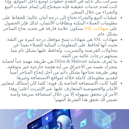
سيرغب بكل تأكيد في التقدم خطوات أوسع داخل الموقع، وإذا
كنت تُقدم خدمات حقيقية فإنه سيحتاج إلى إتمام عمليات البيع
والشراء من خلال المتجر.
عمليات البيع والشراء تحتاج إلى درجة أمان عالية؛ للحفاظ على
معلومات العملاء البنكية وبطاقات الأئتمان، لذلك فإن الحصول
على
شهادات SSL
ستكون علامة فارقة في تحديد نجاح المتاجر
بشكل عام.
شهادات SSL هي شهادات تمنح موقعك درجة كبيرة من الثقة؛
بحيث أنها تُحافظ على المعلومات البنكية للعملاء بعيداً عن
محاولات القرصنة والتسريب، وتُحافظ عليها بشكل تام مما
يمنحهم درجات عالية من الثقة.
ما يُعرف بحماية DDos & Malware هي طريقة مهمة جداً لحماية
متجرك نفسه من الاختراق من أية هجمة خارجية غير متوقعة،
وهي طريقة تحتاجها بشكل دائم من أجل إنجاح المتاجر أمنياً
لتقديم معلوماتك كاملة خلاله لمواقع الاستضافة وغيرها.
كلما كانت الاستضافة الخاصة بك قوية؛ كلما كان امتثالك لمعايير
الأمان والخصوصية المتعارف عليها عبر الإنترنت أعلى؛ وهذا
الأمر لن يتحقق بسهولة إلا من خلال استضافة سريعة وآمنة
تضمن لك تحقق هذا الشرط المهم!