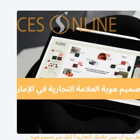
هل تريد أن تميز علامتك التجارية؟ إليك سر تصميم هوية