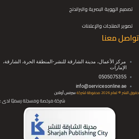
تصميم الهوية البصرية والبراندنج
تصوير المنتجات والإعلانات
تواصل معنا
ﻣﺮﻛﺰ اﻷﻋﻤﺎل، ﻣﺪﻳﻨﺔ اﻟﺸﺎرﻗﺔ ﻟﻠﻨﺸﺮ-اﻟﻤﻨﻄﻘﺔ اﻟﺤﺮة، اﻟﺸﺎرﻗﺔ،
اﻹﻣﺎرات
0505075355
info@servicesonline.ae
حقوق النشر © لعام 2026 محفوظة لشركة
سيرفس أونلاين
شركة مرخصة ومسجلة رسميًا لدى :