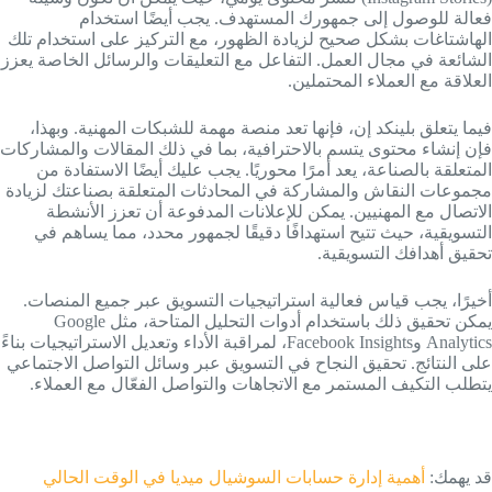
فعالة للوصول إلى جمهورك المستهدف. يجب أيضًا استخدام
الهاشتاغات بشكل صحيح لزيادة الظهور، مع التركيز على استخدام تلك
الشائعة في مجال العمل. التفاعل مع التعليقات والرسائل الخاصة يعزز
العلاقة مع العملاء المحتملين.
فيما يتعلق بلينكد إن، فإنها تعد منصة مهمة للشبكات المهنية. وبهذا،
فإن إنشاء محتوى يتسم بالاحترافية، بما في ذلك المقالات والمشاركات
المتعلقة بالصناعة، يعد أمرًا محوريًا. يجب عليك أيضًا الاستفادة من
مجموعات النقاش والمشاركة في المحادثات المتعلقة بصناعتك لزيادة
الاتصال مع المهنيين. يمكن للإعلانات المدفوعة أن تعزز الأنشطة
التسويقية، حيث تتيح استهدافًا دقيقًا لجمهور محدد، مما يساهم في
تحقيق أهدافك التسويقية.
أخيرًا، يجب قياس فعالية استراتيجيات التسويق عبر جميع المنصات.
يمكن تحقيق ذلك باستخدام أدوات التحليل المتاحة، مثل Google
Analytics وFacebook Insights، لمراقبة الأداء وتعديل الاستراتيجيات بناءً
على النتائج. تحقيق النجاح في التسويق عبر وسائل التواصل الاجتماعي
يتطلب التكيف المستمر مع الاتجاهات والتواصل الفعّال مع العملاء.
قد يهمك:
أهمية إدارة حسابات السوشيال ميديا في الوقت الحالي