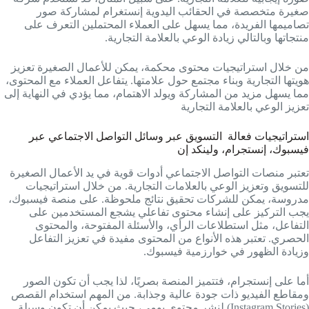
صغيرة متخصصة في الحقائب اليدوية إنستغرام لمشاركة صور
تصاميمها الفريدة، مما يسهل على العملاء المحتملين التعرف على
منتجاتها وبالتالي زيادة الوعي بالعلامة التجارية.
من خلال استراتيجيات محتوى محكمة، يمكن للأعمال الصغيرة تعزيز
هويتها التجارية وبناء مجتمع حول علامتها. يتفاعل العملاء مع المحتوى،
مما يسهل مزيد من المشاركة ويولد الاهتمام، مما يؤدي في النهاية إلى
تعزيز الوعي بالعلامة التجارية
استراتيجيات فعالة التسويق عبر وسائل التواصل الاجتماعي عبر
فيسبوك، إنستجرام، ولينكد إن
تعتبر منصات التواصل الاجتماعي أدوات قوية في يد الأعمال الصغيرة
للتسويق وتعزيز الوعي بالعلامات التجارية. من خلال استراتيجيات
مدروسة، يمكن للشركات تحقيق نتائج ملحوظة. على منصة فيسبوك،
يجب التركيز على إنشاء محتوى تفاعلي يشجع المستخدمين على
التفاعل، مثل استطلاعات الرأي، والأسئلة المفتوحة، والمحتوى
الحصري. تعتبر هذه الأنواع من المحتوى مفيدة في تعزيز التفاعل
وزيادة الظهور في خوارزمية فيسبوك.
أما على إنستجرام، فتتميز المنصة بصريًا، لذا يجب أن تكون الصور
ومقاطع الفيديو ذات جودة عالية وجذابة. من المهم استخدام القصص
(Instagram Stories) لنشر محتوى يومي، حيث يمكن أن تكون وسيلة