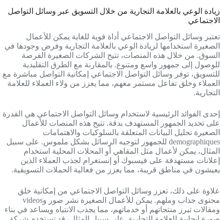
زيادة الوعي بالعلامة التجارية من خلال التسويق عبر وسائل التواصل
الاجتماعي
تعتبر وسائل التواصل الاجتماعي أداة قوية للغاية يمكن للأعمال
الصغيرة استخدامها لزيادة الوعي بالعلامة التجارية وفرض وجودها في
السوق. من خلال هذه المنصات، تتيح الشركات الصغيرة الفرصة
للوصول إلى جمهور واسع ومتنوع. بالمقارنة مع الطرق التقليدية
للتسويق، توفر وسائل التواصل الاجتماعي إمكانية التواصل مباشرة مع
العملاء وخلق تفاعل مستمر معهم، مما يعزز من ولاء العملاء للعلامة
التجارية.
إحدى الفوائد الرئيسية لاستخدام وسائل التواصل الاجتماعي هي القدرة
على تحديد الجمهور المستهدف بدقة. تتيح هذه المنصات للأعمال
الصغيرة تحليل البيانات المتعلقة بالسلوكيات والاهتمامات
demographiques للجمهور لتوجيه الرسائل بشكل ملموس. على سبيل
المثال، يمكن لأعمال مثل المقاهي أو المحلات المحلية استخدام
إعلانات مستهدفة على فيسبوك أو إنستغرام لجذب العملاء الذين
يعيشون في مناطق قريبة، مما يعزز من فعالية الحملات التسويقية.
علاوة على ذلك، تعزز وسائل التواصل الاجتماعي من إمكانية خلق
محتوى جذاب وملهم. يمكن للأعمال الصغيرة نشر صور وvideos
ومقالات تبرز منتجاتهم أو خدماتهم، مما يجذب الانتباه ويساعد في بناء
صورة إيجابية للعلامة التجارية. على سبيل المثال، قد تستخدم شركة