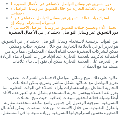
دور التسويق عبر وسائل التواصل الاجتماعي في الأعمال الصغيرة
زيادة الوعي بالعلامة التجارية من خلال التسويق عبر وسائل التواصل
الاجتماعي
استراتيجيات فعالة التسويق عبر وسائل التواصل الاجتماعي عبر
فيسبوك، إنستجرام، ولينكد إن
تحليل الأداء وتحسين حملات التسويق عبر وسائل التواصل الاجتماعي
دور التسويق عبر وسائل التواصل الاجتماعي في الأعمال الصغيرة
من الفوائد الرئيسية لاستخدام وسائل التواصل الاجتماعي في التسويق،
هو تعزيز الوعي بالعلامة التجارية. من خلال محتوى جذاب ومبتكر،
يمكن للشركات الصغيرة جذب انتباه العملاء المحتملين، مما يزيد من
احتمالية تذكرهم للعلامة التجارية عند اتخاذ قرارات الشراء. هذه الزيادة
في التعرف على العلامة التجارية يمكن أن تقود إلى بناء علاقات
مستدامة مع العملاء.
علاوة على ذلك، تتيح وسائل التواصل الاجتماعي للشركات الصغيرة
تعزيز التواصل مع عملائها بشكل مباشر وسريع. يمكن للعلامات
التجارية التفاعل مع استفسارات وآراء العملاء في الوقت الفعلي، مما
يعزز ثقة العملاء ويحسن تجربة المستخدم بشكل عام. تُعتبر هذه الأداة
أيضًا وسيلة فعالة لتحقيق مبيعات إضافية، حيث تتيح الحملات
التسويقية الموجهة الوصول إلى جمهور واسع بتكلفة منخفضة مقارنة
بالطرق التقليدية. من خلال الاستفادة من هذه المنصات، يمكن للأعمال
الصغيرة تحسين استراتيجياتها التسويقية وزيادة مبيعاتها في المستقبل.