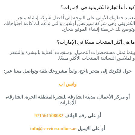
كيف أبدأ تجارة الكترونية في الإمارات؟
تعتمد خطوتك الأولى على التوجه إلى أفضل شركة إنشاء متجر
الكتروني وهي شركة سيرفس أونلاين والتي تدعم لك كافة احتياجاتك
وتوضح لك خريطة إنشاء الموقع بنجاح.
ما هي أكثر المنتجات مبيعًا في الإمارات؟
بينما تمثل مستحضرات التجميل، ومنتجات العناية بالبشرة والشعر
والملابس النسائية المنتجات الأكثر مبيعًا.
حول فكرتك إلى متجر ناجح، وابدأ مشروعك بثقة وتواصل معنا عبر:
واتس اب
أو ﻣﺮﻛﺰ اﻷﻋﻤﺎل، ﻣﺪﻳﻨﺔ اﻟﺸﺎرﻗﺔ ﻟﻠﻨﺸﺮ-اﻟﻤﻨﻄﻘﺔ اﻟﺤﺮة، اﻟﺸﺎرﻗﺔ،
اﻹﻣﺎرات
أو على رقم الهاتف
971561508082
أو على الايميل
info@servicesonline.ae