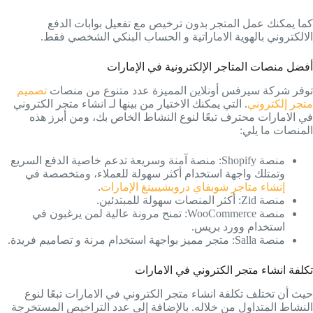
كما يمكنك عمل المتجر بدون ترخيص مع تفعيل بوابات الدفع
الالكتروني بالهوية الاماراتية و الحساب البنكي الشخصي فقط.
أفضل منصات المتاجر الإلكترونية في الإمارات
توفر شركة سيرفس أونلاين المميزة عدد متنوع من منصات
تصميم
متجر إلكتروني
. التي يمكنك الاختيار من بينها لـ انشاء متجر الكتروني
في الامارات محترف تبعًا لنوع النشاط الخاص بك، ومن أبرز هذه
المنصات ما يلي:
منصة Shopify: منصة آمنة وسريعة تدعم خاصية الدفع السريع
وتمتلك واجهة استخدام أكثر سهولة للعملاء، ومتخصصة في
إنشاء متاجر شوبفاي دروبشيبينغ الإمارات
.
منصة Zid: أكثر المنصات سهولة للمبتدئين.
منصة WooCommerce: تمنح مرونة عالية لمن يرغبون في
استخدام وورد بريس.
منصة Salla: متجر مميز بواجهة استخدام مرنة و تصاميم فريدة.
تكلفة انشاء متجر الكتروني في الامارات
حيث أن تختلف تكلفة انشاء متجر الكتروني في الامارات تبعًا لنوع
النشاط المتداول من خلاله. بالإضافة إلى عدد التراخيص المستخرجة