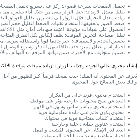
تحميل الصفحات بسرعة قصوى: ركز على تسريع تحميل الصفحات ل
تقليل معدل الارتداد: اجعل الزائر يبقى من خلال أداء سلس، مما ي
زيادة معدل التحويل: حوّل الزوار إلى مشترين بتقليل العوائق التقن
ضغط الصور وتخفيفها: استخدم تقنيات الضغط لتقليل حجم الصور
الحصول على شهادات موثوقة: اعتمد شهادات أمان مثل SSL لتعزيز الثقة والأداء.
تقليل مساحة التخزين المؤقت: نظّف الكاش بكل الطرق المتاحة 
تحسين الخادم والاستضافة: اختر خادماً قوياً واستضافة سريعة مخ
اختيار اسم نطاق مميز: حدد نطاقاً سهل التذكر وسريع الوصول لت
تصميم متجاوب مع الأجهزة: ضمن توافق الموقع مع الهواتف والأ
إنشاء محتوى عالي الجودة وجذاب للزوار لـ زيادة مبيعات موقعك الالكت
يُعرف عن المحتوى أنه الملك؛ حيث يمنحك فرصاً أكبر للظهور من أجل ا
وإليك بعض النصائح حول المحتوى:
استخدام محتوى فريد خالي من التكرار
البعد عن نسخ محتويات خارجية تؤثر على موقعك
استخدام محتوى مباشر سلس وسهل في الفهم
محتوى يكون قائم على فائدة معلوماتية قوية
استخدم كلمات مفتاحية قوية في محتواك
استخدم عناوين جذابة داخلية وخارجية
ابتعد قدر الإمكان عن المحتوى المُشتت والممل
اختيار مواضيع مفيدة من الناحية التسويقية