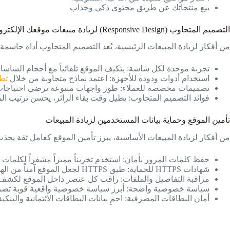
بيع منتجاتك عن طريق محتوى ذكي وجذاب
التصميم المتجاوب (Responsive Design) لزيادة مبيعات موقعك الإلكتروني
من أفكار لزيادة المبيعات الرئيسية، يُعد التصميم المتجاوب أداة حاسم
تجربة موحدة لكل شاشة: يتكيف الموقع تلقائياً مع أحجام الشاش
استخدام أدوات ودودة للأجهزة: اعتمد نماذج متجاوبة من خلال
تطو
تصميمات مخصصة للعملاء: طور واجهات متنوعة ترضي احتياجات كل
فوائد التصميم المتجاوب: يطيل وقت بقاء الزائر، يحسن ترتيب ال
تأمين الموقع وحماية بيانات المستخدمين لزيادة المبيعات
من أفكار لزيادة المبيعات الأساسية، يبرز تأمين الموقع كعامل ثقة يجذب
حفظ كلمات المرور بأمان: استخدم تخزيناً مميزاً مشفراً لكلمات م
شهادات HTTPS للحماية: طبق HTTPS لجعل الموقع آمناً من الهجمات والاختراقات، مع حماية لوحات التحكم عبر مدير الموقع.
مراقبة التفاصيل والملفات: راقب كل عنصر داخل الموقع لكشف ا
سياسة خصوصية واضحة: أبرز سياسة خصوصية واقعية قوية تضمن 
أمان البطاقات المصرفية: احمِ بيانات البطاقات الائتمانية والبنكية