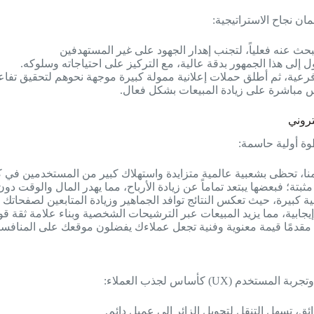
مان نجاح الاستراتيجية:
بحث عنه فعلياً، لتجنب إهدار الجهود على غير المستهدفين
ى هذا الجمهور بدقة عالية، مع التركيز على احتياجاته وسلوكه.
رعية، ثم أطلق حملات إعلانية ممولة كبيرة موجهة نحوهم لتحقيق تفاع
عكس مباشرة على زيادة المبيعات بشكل فعال.
تروني
وة أولية حاسمة:
أمامنا، تحظى بشعبية عالمية متزايدة واستهلاك كبير من المستخدمين ف
ثبتة؛ فبعضها يبتعد تماماً عن زيادة الأرباح، مما يهدر المال والوقت دون
ة كبيرة، حيث تعكس النتائج توافد الجماهير وزيادة المتابعين لصفحاتك 
 إيجابية، مما يزيد المبيعات عبر الترشيحات الشخصية وبناء علامة ثقة قو
، مقدمًا قيمة معنوية وفنية تجعل عملاءك يفضلون موقعك على المنافسي
 تسهل التنقل لتحويل الزائر إلى عميل دائم.