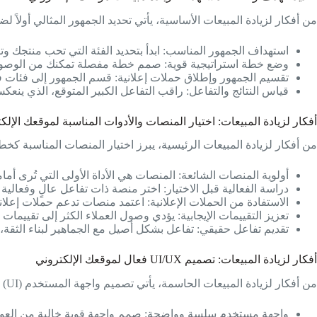
من أفكار لزيادة المبيعات الأساسية، يأتي تحديد الجمهور المثالي أولاً لض
استهداف الجمهور المناسب: ابدأ بتحديد الفئة التي تحب منتجك وت
وضع خطة استراتيجية قوية: صمم خطة مفصلة تمكنك من الوصول إل
تقسيم الجمهور وإطلاق حملات إعلانية: قسم الجمهور إلى فئات ف
قياس النتائج والتفاعل: راقب التفاعل الكبير المتوقع، الذي ين
أفكار لزيادة المبيعات: اختيار المنصات والأدوات المناسبة لموقعك الإلك
من أفكار لزيادة المبيعات الرئيسية، يبرز اختيار المنصات المناسبة كخط
أولوية المنصات الشائعة: المنصات هي الأداة الأولى التي تُرى 
دراسة الفعالية قبل الاختيار: اختر منصة ذات تفاعل عالٍ وفعالية م
الاستفادة من الحملات الإعلانية: اعتمد منصات تدعم حملات إعلاني
تعزيز التقييمات الإيجابية: يؤدي وصول العملاء الكثر إلى تقييمات
تقديم تفاعل حقيقي: تفاعل بشكل أصيل مع الجماهير لبناء الثقة
أفكار لزيادة المبيعات: تصميم UI/UX فعال لموقعك الإلكتروني
من أفكار لزيادة المبيعات الحاسمة، يأتي تصميم واجهة المستخدم (UI) وتجربة المستخدم (UX) كأساس لجذب العملاء:
واجهة مستخدم سلسة وواضحة: صمم واجهة قوية خالية من العوائق،