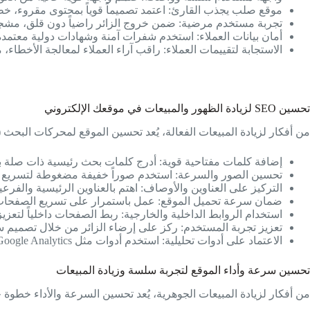
موقع صلب يجذب القارئ: اعتمد تصميماً قوياً بمحتوى مقروء، خ
تجربة مستخدم مرضية: ضمن خروج الزائر راضياً دون قلق، مشجعاً إ
أمان بيانات العملاء: استخدم شفرات آمنة وشهادات دولية معتمدة
الاستجابة لتقييمات العملاء: راقب آراء العملاء لمعالجة الأخطاء
تحسين SEO لزيادة الظهور والمبيعات في موقعك الإلكتروني
من أفكار لزيادة المبيعات الفعالة، يُعد تحسين الموقع لمحركات البحث (SEO) خطوة أساسية لتعزيز الظهور والتفاعل والإجابة على سؤا
إضافة كلمات مفتاحية قوية: أدرج كلمات بحث رئيسية ذات صلة بمح
تحسين الصور والسرعة: استخدم صوراً خفيفة مضغوطة لتسريع ا
التركيز على العناوين والأوصاف: اهتم بالعناوين الرئيسية والف
ضمان سرعة تحميل الموقع: عمل باستمرار على تسريع الصفحات ل
استخدام الروابط الداخلية والخارجية: ربط الصفحات داخلياً لتعزيز التفاعل، وخارجياً مع
تعزيز تجربة المستخدم: ركز على إرضاء الزائر من خلال تصمي
الاعتماد على أدوات تحليلية: استخدم أدوات مثل Google Analytics لقياس الأداء وتحقيق أعلى نقاط التواصل والمبيعات.
تحسين سرعة وأداء الموقع لتجربة سلسة وزيادة المبيعات
من أفكار لزيادة المبيعات الجوهرية، يُعد تحسين السرعة والأداء خطو