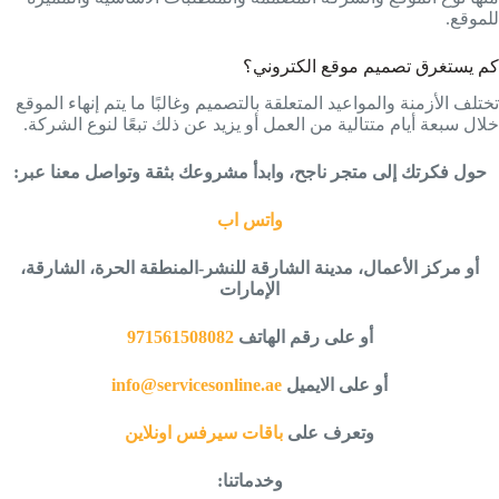
للموقع.
كم يستغرق تصميم موقع الكتروني؟
تختلف الأزمنة والمواعيد المتعلقة بالتصميم وغالبًا ما يتم إنهاء الموقع
خلال سبعة أيام متتالية من العمل أو يزيد عن ذلك تبعًا لنوع الشركة.
حول فكرتك إلى متجر ناجح، وابدأ مشروعك بثقة وتواصل معنا عبر:
واتس اب
أو ﻣﺮﻛﺰ اﻷﻋﻤﺎل، ﻣﺪﻳﻨﺔ اﻟﺸﺎرﻗﺔ ﻟﻠﻨﺸﺮ-اﻟﻤﻨﻄﻘﺔ اﻟﺤﺮة، اﻟﺸﺎرﻗﺔ،
اﻹﻣﺎرات
أو على رقم الهاتف
971561508082
أو على الايميل
info@servicesonline.ae
وتعرف على
باقات سيرفس اونلاين
وخدماتنا: