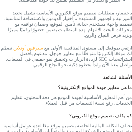
التميز والابتكار في التصميم تضمن لك جودة المنافسة.
باختصار، متطلبات تصميم موقع الكتروني الأساسية تشمل تحديد
الميزانية والجمهور المستهدف، اختيار الدومين والاستضافة المناسبة،
تصميم واجهة مستخدم جذابة، تأمين الموقع، وضمان توافقه مع
محركات البحث الالتزام بهذه المتطلبات يضمن حضورًا رقميًا مميزًا
ويزيد فرص النجاح والربح.
ارتقي بموقعك إلى مستوى المنافسة الأولى مع
سيرفس أونلاين
نصمّم
لك موقعًا إلكترونيًا متوافقًا مع معايير جوجل، مدعوم بأفضل
استراتيجيات SEO لزيادة الزيارات وتحقيق نمو حقيقي في المبيعات.
تواصل معنا الآن وابدأ بخطوة ذكية نحو النجاح الرقمي.
الأسئلة الشائعة
ما هي معايير جودة المواقع الإلكترونية؟
من أهم المعايير الأساسية لجودة الموقع هي دقة المحتوى، تنظيم
الخدمات، رفع نسبة التقييمات من قبل العملاء.
كم يكلف تصميم موقع الكتروني؟
تختلف التكلفة المالية الخاصة بتصميم موقع تبعًا لعدة عوامل أساسية
منها نوع الموقع والشركة المصممة والمتطلبات الأساسية والمميزة